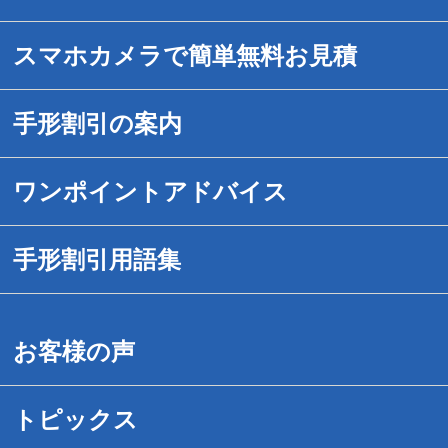
スマホカメラで簡単無料お見積
手形割引の案内
手形割引のご案内
ワンポイントアドバイス
送金対応時間を拡大
1.危ない手形の見分け方
手形割引用語集
でんさいネット手形割引
2.紛失・盗難事故にあったら
手形割引用語集（あ－お）
お客様の声
手続きは簡単です
3.危ない手形割引業者の見分け方
手形割引用語集（か－こ）
トピックス
取引事例紹介