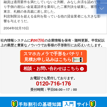
融資は適用要件を満たしていないと判断。みなし弁済を認めて借
り手側の過払い金返還請求を棄却した二審判決を破棄し、審理を
東京、札幌の各高裁に差し戻した。
利息制限法を超える金利を取っている他の貸金業者にも大きな影
響を与えそうだ。
2004年02月10日
社内情報システムに
約50万社
の企業情報を保有・随時更新。半世紀以
上の業歴と豊富なノウハウでお客様の手形割引にお応えいたします。
スマホカメラで手形をパチリ！
見積お申し込みはこちら
相談・お問い合わせはこちら
お電話でも受付しております。
0120-716-176
受付時間：平日08:00～17：00