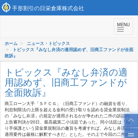
手形割引の日栄倉庫株式会社
MENU
ホーム
ニュース・トピックス
トピックス『みなし弁済の適用認めず、旧商工ファンドが全面
敗訴』
トピックス『みなし弁済の適
用認めず、旧商工ファンドが
全面敗訴』
商工ローン大手「ＳＦＣＧ」（旧商工ファンド）の融資を巡り、
利息制限法の上限を超える金利の受け取りを認める貸金業規制法
の「みなし弁済」の規定が適用されるかが争われた二件の訴訟の
上告審判決が20日、最高裁第二小法廷であった。同小法廷は「借
り手保護という貸金業規制法の趣旨を考慮すれば、みなし弁済の
適用要件は厳格に解釈すべきだ」とした。その上で今回の二件の