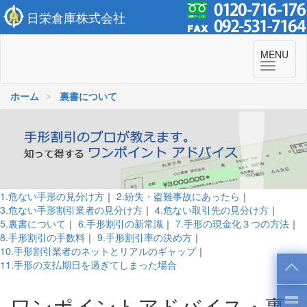
日栄倉庫株式会社
To
MENU
navi
ホーム
裏書について
1.危ない手形の見分け方
｜
2.紛失・盗難事故にあったら
｜
3.危ない手形割引業者の見分け方
｜
4.危ない取引先の見分け方
｜
5.裏書について
｜
6.手形割引の新常識
｜
7.手形の現金化３つの方法
｜
8.手形割引の手数料
｜
9.手形割引率の決め方
｜
10.手形割引業者のネットとリアルのギャップ
｜
11.手形の支払期日を過ぎてしまった場合
ワンポイントアドバイス・裏