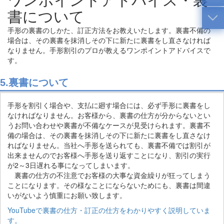
書について
手形の裏書のしかた、訂正方法をお教えいたします。裏書不備の
場合は、その裏書を抹消しその下に新たに裏書をし直さなければ
なりません。手形割引のプロが教えるワンポイントアドバイスで
す。
5.裏書について
手形を割引く場合や、支払に廻す場合には、必ず手形に裏書をし
なければなりません。お客様から、裏書の仕方が分からないとい
うお問い合わせや裏書が不備なケースが見受けられます。裏書不
備の場合は、その裏書を抹消しその下に新たに裏書をし直さなけ
ればなりません。当社へ手形を送られても、裏書不備では割引が
出来ませんのでお客様へ手形を送り返すことになり、割引の実行
が2～3日遅れる事になってしまいます。
裏書の仕方の不注意でお客様の大事な資金繰りが狂ってしまう
ことになります。その様なことにならないためにも、裏書は間違
いがないよう慎重にお願い致します。
YouTubeで裏書の仕方・訂正の仕方をわかりやすく説明していま
す。