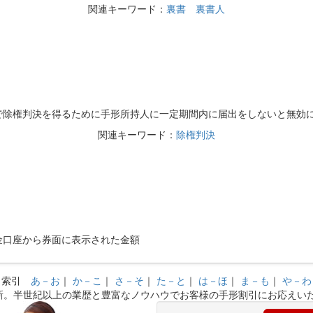
関連キーワード：
裏書
裏書人
除権判決を得るために手形所持人に一定期間内に届出をしないと無効
関連キーワード：
除権判決
口座から券面に表示された金額
索引
あ－お
｜
か－こ
｜
さ－そ
｜
た－と
｜
は－ほ
｜
ま－も
｜
や－わ
新。半世紀以上の業歴と豊富なノウハウでお客様の手形割引にお応えい