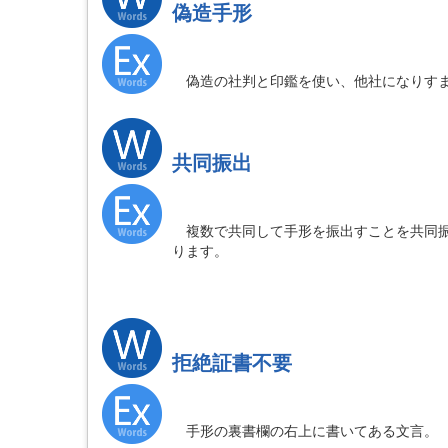
偽造手形
偽造の社判と印鑑を使い、他社になりすま
共同振出
複数で共同して手形を振出すことを共同振
ります。
拒絶証書不要
手形の裏書欄の右上に書いてある文言。 