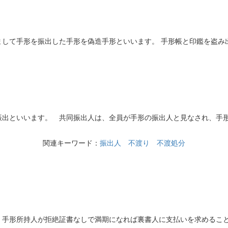
して手形を振出した手形を偽造手形といいます。 手形帳と印鑑を盗み
出といいます。 共同振出人は、全員が手形の振出人と見なされ、手形
関連キーワード：
振出人
不渡り
不渡処分
手形所持人が拒絶証書なしで満期になれば裏書人に支払いを求めるこ