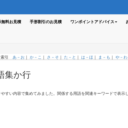
単無料お見積
手形割引のお見積
ワンポイントアドバイス
索引
あ－お
｜
か－こ
｜
さ－そ
｜
た－と
｜
は－ほ
｜
ま－も
｜
や－わ
語集か行
りやすい内容で集めてみました。関係する用語を関連キーワードで表示