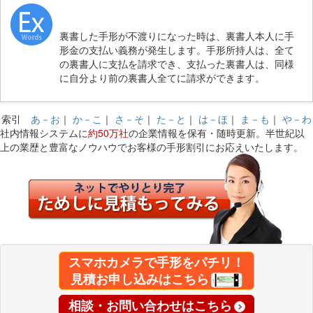
裏書した手形が不渡りになった時は、裏書人本人に手
形金の支払い義務が発生します。手形所持人は、全て
の裏書人に支払を請求でき、支払った裏書人は、同様
に自分より前の裏書人全てに請求ができます。
索引
あ－お
｜
か－こ
｜
さ－そ
｜
た－と
｜
は－ほ
｜
ま－も
｜
や－わ
社内情報システムに
約50万社
の企業情報を保有・随時更新。半世紀以
上の業歴と豊富なノウハウでお客様の手形割引にお応えいたします。
スマホカメラで手形をパチリ！
見積お申し込みはこちら
相談・お問い合わせはこちら