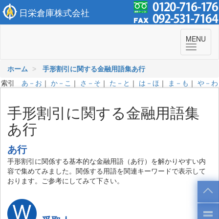
日栄倉庫株式会社
To
MENU
navi
ホーム
手形割引に関する金融用語集あ行
索引
あ－お
｜
か－こ
｜
さ－そ
｜
た－と
｜
は－ほ
｜
ま－も
｜
や－わ
手形割引に関する金融用語集
あ行
あ行
手形割引に関係する基本的な金融用語（あ行）を解かりやすい内
容で集めてみました。関係する用語を関連キーワードで表示して
おります。ご参考にしてみて下さい。