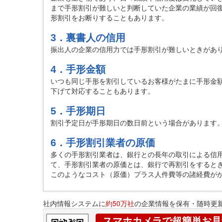
まで手形割引が難しいと判断していた企業の業績が回復
形割引をお断りすることもあります。
3．裏書人の信用
振出人の企業の信用力では手形割引が難しいときがあ
4．手形金額
いつも同じ手形を割引しているお客様がたまに手形金
下げて対応することもあります。
5．手形期日
割引予定日が手形期日の数日前という場合があります。
6．手形割引業者の原価
多くの手形割引業者は、銀行との長年の取引による信
て、手形割引業者の原価とは、銀行で再割引をすると
このようなコスト（原価）プラス人件費等の諸経費が
社内情報システムに
約50万社
の企業情報を保有・随時更
スマホカメラで超簡単お見