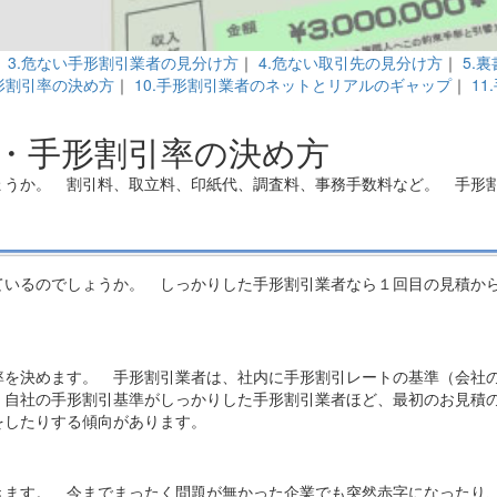
｜
3.危ない手形割引業者の見分け方
｜
4.危ない取引先の見分け方
｜
5.
手形割引率の決め方
｜
10.手形割引業者のネットとリアルのギャップ
｜
1
・手形割引率の決め方
ょうか。 割引料、取立料、印紙代、調査料、事務手数料など。 手形
ているのでしょうか。 しっかりした手形割引業者なら１回目の見積か
率を決めます。 手形割引業者は、社内に手形割引レートの基準（会社
 自社の手形割引基準がしっかりした手形割引業者ほど、最初のお見積
をしたりする傾向があります。
きます。 今までまったく問題が無かった企業でも突然赤字になったり、