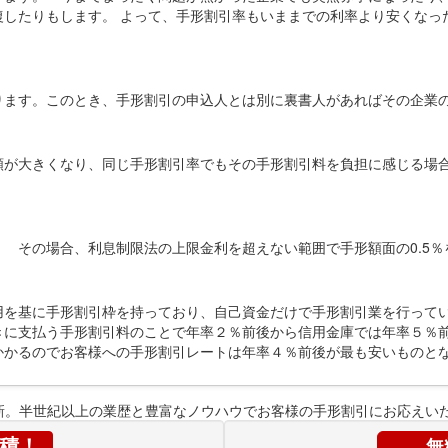
したりもします。 よって、手形割引率もいままでの利率より安くなっ
ります。このとき、手形割引の申込人とは別に裏書人があればその企業
額が大きくなり、同じ手形割引率でもその手形割引料を負担に感じる場
 その場合、利息制限法の上限金利を超えない範囲で手形額面の0.5
用を基に手形割引枠を持っており、自己資金だけで手形割引業を行ってい
きに支払う手形割引料のことで年率２％前後から信用金庫では年率５％
かかるのでお客様への手形割引レートは年率４％前後が最も安いものと
新。半世紀以上の業歴と豊富なノウハウでお客様の手形割引にお応えい
積！
無