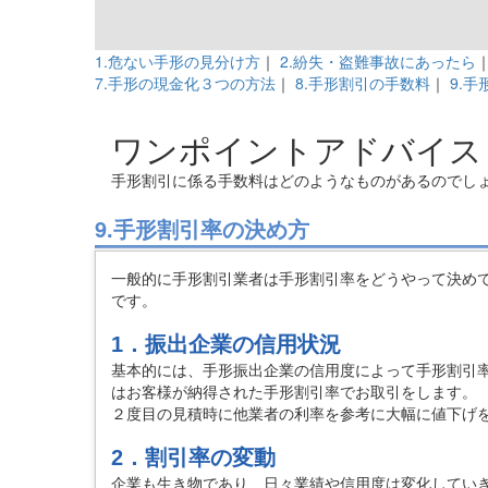
1.危ない手形の見分け方
｜
2.紛失・盗難事故にあったら
7.手形の現金化３つの方法
｜
8.手形割引の手数料
｜
9.
ワンポイントアドバイス
手形割引に係る手数料はどのようなものがあるのでし
9.手形割引率の決め方
一般的に手形割引業者は手形割引率をどうやって決め
です。
1．振出企業の信用状況
基本的には、手形振出企業の信用度によって手形割引
はお客様が納得された手形割引率でお取引をします。
２度目の見積時に他業者の利率を参考に大幅に値下げ
2．割引率の変動
企業も生き物であり、日々業績や信用度は変化してい