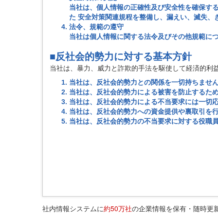
当社は、個人情報の正確性及び安全性を確保する
た 安全対策関連規程を整備し、漏えい、滅失、
法令、規範の遵守
当社は個人情報に関する法令及びその他規範に
■反社会的勢力に対する基本方針
当社は、暴力、威力と詐欺的手法を駆使して経済的利
当社は、反社会的勢力との関係を一切持ちませ
当社は、反社会的勢力による被害を防止するた
当社は、反社会的勢力による不当要求には一切
当社は、反社会的勢力への資金提供や裏取引を
当社は、反社会的勢力の不当要求に対する役職
社内情報システムに
約50万社
の企業情報を保有・随時更