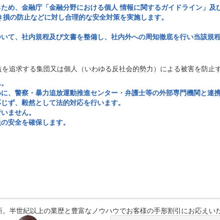
ため、金融庁「金融分野における個人 情報に関するガイドライン」及
き損の防止などに対し合理的な安全対策を実施します。
ついて、社内規程及び文書を整備し、社内外への周知徹底を行い当該規
益を追求する集団又は個人（いわゆる反社会的勢力）による被害を防止
ん。
めに、警察・暴力追放運動推進センター・弁護士等の外部専門機関と連
応じず、毅然として法的対応を行います。
行いません。
員の安全を確保します。
新。半世紀以上の業歴と豊富なノウハウでお客様の手形割引にお応えい