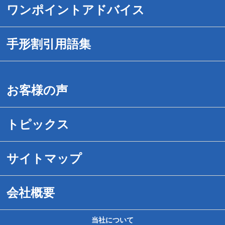
手形割引のご案内
ワンポイントアドバイス
送金対応時間を拡大
1.危ない手形の見分け方
手形割引用語集
でんさいネット手形割引
2.紛失・盗難事故にあったら
手形割引用語集（あ－お）
お客様の声
手続きは簡単です
3.危ない手形割引業者の見分け方
手形割引用語集（か－こ）
トピックス
取引事例紹介
4.危ない取引先の見分け方
手形割引用語集（さ－そ）
サイトマップ
送料無料サービス
5.裏書について
形割引用語集（た－と）
会社概要
民事再生企業様へ
6.手形割引の新常識
手形割引用語集（は－ほ）
当社について