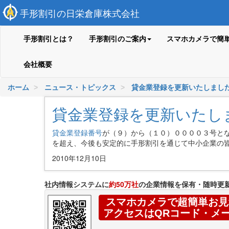
手形割引の日栄倉庫株式会社
手形割引とは？
手形割引のご案内
スマホカメラで簡
会社概要
ホーム
ニュース・トピックス
貸金業登録を更新いたしました。
貸金業登録を更新いたしま
貸金業登録番号
が（９）から（１０）００００３号と
を超え、今後も安定的に手形割引を通じて中小企業の
2010年12月10日
社内情報システムに
約50万社
の企業情報を保有・随時更
スマホカメラで超簡単お見
アクセスはQRコード・メ