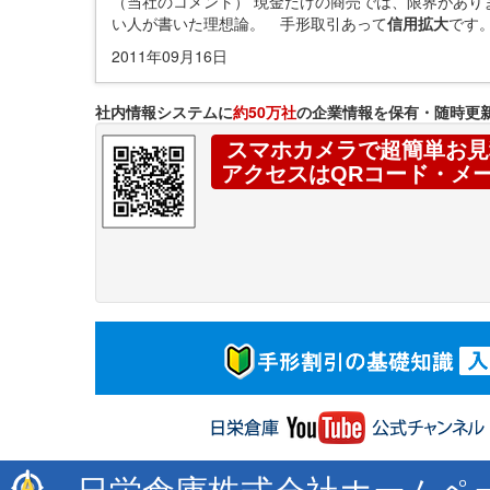
（当社のコメント） 現金だけの商売では、限界があ
い人が書いた理想論。 手形取引あって
信用拡大
です
2011年09月16日
社内情報システムに
約50万社
の企業情報を保有・随時更
スマホカメラで超簡単お見
アクセスはQRコード・メ
日栄倉庫株式会社ホームペ