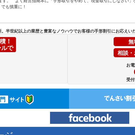
ります。 よく経営指南本に「手形取引をやめて、現金取引にしなさい」
。でも慎重に！
新。半世紀以上の業歴と豊富なノウハウでお客様の手形割引にお応えい
無
積！
ールで
相談・
お電
受付
ージ