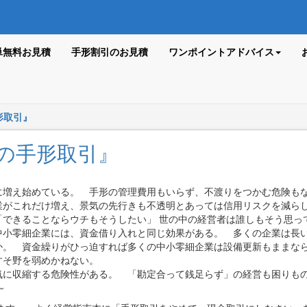
単無料お見積
手形割引のお見積
ワンポイントアドバイス
形取引』
の手形取引』
に増え始めている。 手形の管理費用もいらず、不渡りをつかむ危険も
業がこれだけ増え、景気の先行きも不透明とあっては信用リスクを減ら
「できることならウチもそうしたい」 世の中の経営者は誰しもそう思っ
小零細企業には、資金借り入れと同じ効果がある。 多くの企業は長い
か。 資金繰りがひっ迫すれば多くの中小零細企業は設備更新もままな
すそ野を弱めかねない。
に収縮する危険性がある。 「勘定合って銭足らず」の経営も困りもの
～