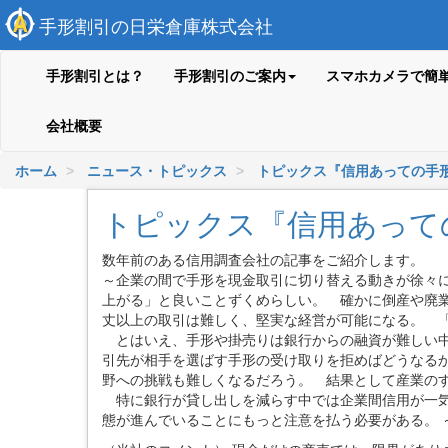
手形割引の日栄倉庫株式会社
手形割引とは？
手形割引のご案内
スマホカメラで簡
会社概要
ホーム
ニュース・トピックス
トピックス『信用あっての手
トピックス『信用あって
数年前のある信用調査会社の記事をご紹介します。
～企業の間で手形を現金取引に切り替える動きが徐々
上がる」と良いことずくめらしい。 確かに倒産や廃
丈以上の取引は難しく、堅実な経営が可能になる。 
とはいえ、手形や掛売りは銀行からの融資が難しい中
引先が相手を選ばす手形の受け取りを拒めばどうなる
野への挑戦も難しくなるだろう。 結果として産業の
特に銀行が貸し出しを減らす中では企業間信用が一気
態が進んでいることにもっと注意を払う必要がある。 