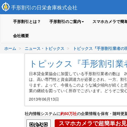
手形割引の日栄倉庫株式会社
手形割引とは？
手形割引のご案内
スマホカメラで簡
会社概要
ホーム
ニュース・トピックス
トピックス『手形割引業者の
トピックス『手形割引業
日本貸金業協会に加盟している手形割引業者の数は 20
は、高い専門性と資金調達力が必要とされ、一方、割
ります。よって、今後もこのような減少傾向が続くと
業の継続を図っていく所存でございます。どうぞご安
2013年06月13日
社内情報システムに
約50万社
の企業情報を保有・随時更
スマホカメラで超簡単お見