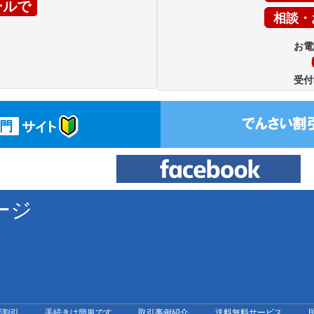
ールで
相談・
お電
受付
ージ
形割引
手続きは簡単です
取引事例紹介
送料無料サービス