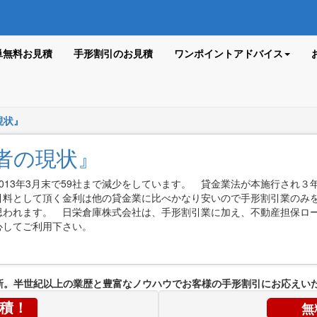
単無料お見積
手形割引のお見積
ワンポイントアドバイス
現状』
者の現状』
13年3月末で59社まで減少をしています。 貸金業法が本施行され３
引料として頂く金利は他の貸金業に比べかなり安いので手形割引業のみ
思われます。 日栄倉庫株式会社は、手形割引業に加え、不動産担保ロ
心してご利用下さい。
新。半世紀以上の業歴と豊富なノウハウでお客様の手形割引にお応えい
無
積！