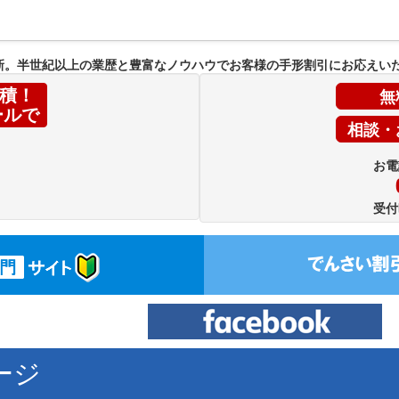
新。半世紀以上の業歴と豊富なノウハウでお客様の手形割引にお応えい
無
積！
ールで
相談・
お電
受付
ージ