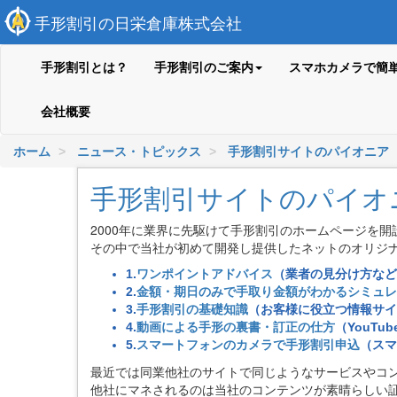
手形割引の日栄倉庫株式会社
手形割引とは？
手形割引のご案内
スマホカメラで簡
会社概要
ホーム
ニュース・トピックス
手形割引サイトのパイオニア
手形割引サイトのパイオ
2000年に業界に先駆けて手形割引のホームページを
その中で当社が初めて開発し提供したネットのオリジ
1.
ワンポイントアドバイス
（業者の見分け方など
2.
金額・期日のみで手取り金額がわかるシミュレ
3.
手形割引の基礎知識
（お客様に役立つ情報サイ
4.
動画による手形の裏書・訂正の仕方
（YouTub
5.
スマートフォンのカメラで手形割引申込
（スマ
最近では同業他社のサイトで同じようなサービスやコ
他社にマネされるのは当社のコンテンツが素晴らしい