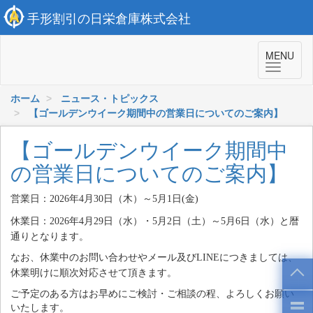
手形割引の日栄倉庫株式会社
MENU
ホーム
ニュース・トピックス
【ゴールデンウイーク期間中の営業日についてのご案内】
【ゴールデンウイーク期間中
の営業日についてのご案内】
営業日：
年
月
日（木）～
月
日
金
2026
4
30
5
1
(
)
休業日：
年
月
日（水）・
月
日（土）～
月
日（水）と暦
2026
4
29
5
2
5
6
通りとなります。
なお、休業中のお問い合わせやメール及び
につきましては、
LINE
休業明けに順次対応させて頂きます。
ご予定のある方はお早めにご検討・ご相談の程、よろしくお願い
いたします。