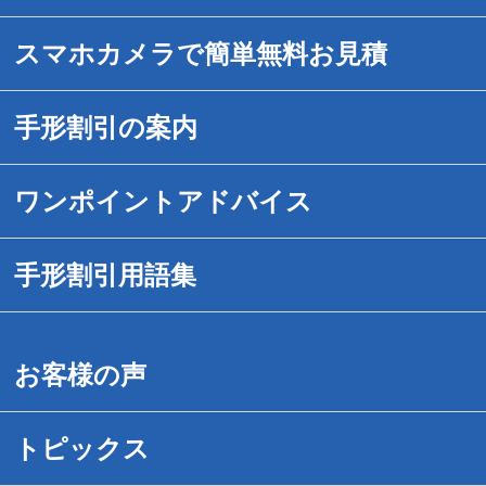
スマホカメラで簡単無料お見積
手形割引の案内
手形割引のご案内
ワンポイントアドバイス
送金対応時間を拡大
1.危ない手形の見分け方
手形割引用語集
でんさいネット手形割引
2.紛失・盗難事故にあったら
手形割引用語集（あ－お）
お客様の声
手続きは簡単です
3.危ない手形割引業者の見分け方
手形割引用語集（か－こ）
トピックス
取引事例紹介
4.危ない取引先の見分け方
手形割引用語集（さ－そ）