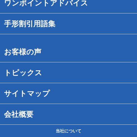
手形割引のご案内
ワンポイントアドバイス
送金対応時間を拡大
1.危ない手形の見分け方
手形割引用語集
でんさいネット手形割引
2.紛失・盗難事故にあったら
手形割引用語集（あ－お）
お客様の声
手続きは簡単です
3.危ない手形割引業者の見分け方
手形割引用語集（か－こ）
トピックス
取引事例紹介
4.危ない取引先の見分け方
手形割引用語集（さ－そ）
サイトマップ
送料無料サービス
5.裏書について
形割引用語集（た－と）
会社概要
民事再生企業様へ
6.手形割引の新常識
手形割引用語集（は－ほ）
当社について