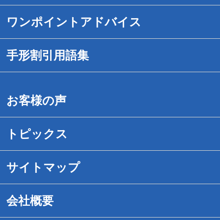
手形割引のご案内
ワンポイントアドバイス
送金対応時間を拡大
1.危ない手形の見分け方
手形割引用語集
でんさいネット手形割引
2.紛失・盗難事故にあったら
手形割引用語集（あ－お）
お客様の声
手続きは簡単です
3.危ない手形割引業者の見分け方
手形割引用語集（か－こ）
トピックス
取引事例紹介
4.危ない取引先の見分け方
手形割引用語集（さ－そ）
サイトマップ
送料無料サービス
5.裏書について
形割引用語集（た－と）
会社概要
民事再生企業様へ
6.手形割引の新常識
手形割引用語集（は－ほ）