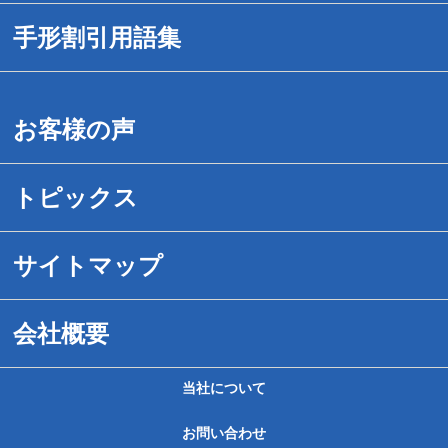
送金対応時間を拡大
1.危ない手形の見分け方
手形割引用語集
でんさいネット手形割引
2.紛失・盗難事故にあったら
手形割引用語集（あ－お）
お客様の声
手続きは簡単です
3.危ない手形割引業者の見分け方
手形割引用語集（か－こ）
トピックス
取引事例紹介
4.危ない取引先の見分け方
手形割引用語集（さ－そ）
サイトマップ
送料無料サービス
5.裏書について
形割引用語集（た－と）
会社概要
民事再生企業様へ
6.手形割引の新常識
手形割引用語集（は－ほ）
当社について
福岡地区のお客様へ
7.手形の現金化３つの方法
手形割引用語集（ま－も）
お問い合わせ