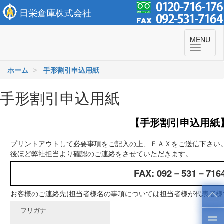
日栄倉庫株式会社
To
MENU
navi
ホーム
手形割引申込用紙
手形割引申込用紙
【手形割引申込用紙
プリントアウトして必要事項をご記入の上、ＦＡＸをご送信下さい
後ほど弊社担当より確認のご連絡をさせていただきます。
FAX: 092－531－716
お客様のご連絡先(担当者様名の事項については担当者様が代表者様
フリガナ