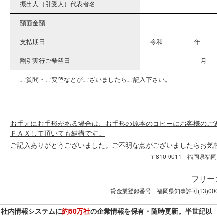
振出人（引受人）代表者名
額面金額
支払期日
令和 年
割引実行ご希望日
月
ご質問・ご要望などがございましたらご記入下さい。
お手元にお手形がある場合は、お手形の原本のコピーにお客様のご
ＦＡＸして頂いても結構です。
ご記入ありがとうございました。ご不明な点がございましたらお気
〒810-0011 福岡
フリー
貸金業登録番号 福岡県知事許可(13)00
社内情報システムに
約50万社
の企業情報を保有・随時更新。半世紀以