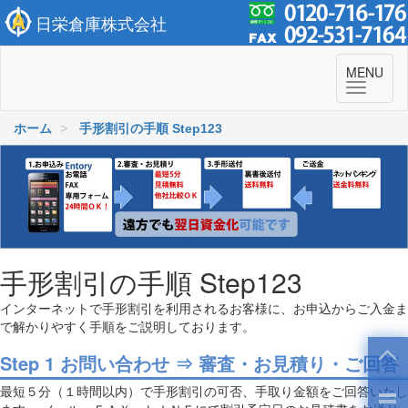
日栄倉庫株式会社
To
MENU
navi
ホーム
手形割引の手順 Step123
手形割引の手順 Step123
インターネットで手形割引を利用されるお客様に、お申込からご入金ま
で解かりやすく手順をご説明しております。
Step 1 お問い合わせ ⇒ 審査・お見積り・ご回答
最短５分（１時間以内）で手形割引の可否、手取り金額をご回答いたし