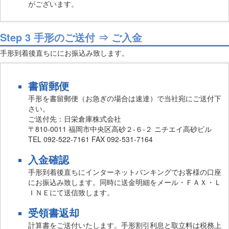
がございます。
Step 3 手形のご送付 ⇒ ご入金
手形到着後直ちににお振込み致します。
書留郵便
手形を書留郵便（お急ぎの場合は速達）で当社宛にご送付下
さい。
ご送付先：日栄倉庫株式会社
〒810-0011 福岡市中央区高砂２-６-２ ニチエイ高砂ビル
TEL 092-522-7161 FAX 092-531-7164
入金確認
手形到着後直ちにインターネットバンキングでお客様の口座
にお振込み致します。同時に送金明細をメール・ＦＡＸ・Ｌ
ＩＮＥにて送信致します。
受領書返却
計算書をご送付いたします。手形割引利息と取立料は税務上