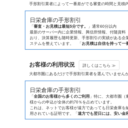
手形割引業者によって一番差がでる審査の時間と見積
日栄倉庫の手形割引
「
審査・お見積は最短5分です。
」通常60分以内
最新のサーバー内に企業情報、興信所情報、付随資料（
おり、決算履歴も随時更新、手形割引の実績がある企
ステムを整えています。 「
お見積は自信を持って一
お客様の利用状況
詳しくはこちら ≫
大都市圏にあるだけで手形割引業者を選んでいません
日栄倉庫の手形割引
「
全国のお客様から多くのご利用
」特に、大都市圏（
様からの申込が全体の約70％を占めています。
これは、ネットでお客様が遠方であっても日栄倉庫を
用されている証明です。「
遠方でも翌日には、安い金