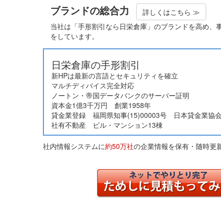
ブランドの総合力
詳しくはこちら ≫
当社は「手形割引なら日栄倉庫」のブランドを高め、事
をしています。
日栄倉庫の手形割引
新HPは最新の言語とセキュリティを確立
マルチディバイス完全対応
ノートン・帝国データバンクのサーバー証明
資本金1億3千万円 創業1958年
貸金業登録 福岡県知事(15)00003号 日本貸金業協会
社有不動産 ビル・マンション13棟
社内情報システムに
約50万社
の企業情報を保有・随時更