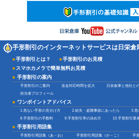
手形割引のインターネットサービスは日栄倉
手形割引とは？
手形割引のお見積
スマホカメラで簡単無料お見積
手形割引の案内
手形割引のご案内
送金対応時間を拡大
日栄倉庫と他社と
担当者プロフィール
ワンポイントアドバイス
1.危ない手形の見分け方
2.紛失・盗難事故にあったら
3.
8.手形割引の手数料
9.手形割引率の決め方
10.手形割引
手形割引用語集
手形割引用語集（あ－お）
手形割引用語集（か－こ）
手