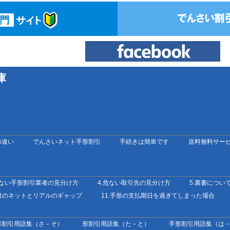
庫
の違い
でんさいネット手形割引
手続きは簡単です
送料無料サー
危ない手形割引業者の見分け方
4.危ない取引先の見分け方
5.裏書につい
業者のネットとリアルのギャップ
11.手形の支払期日を過ぎてしまった場合
形割引用語集（さ－そ）
形割引用語集（た－と）
手形割引用語集（は