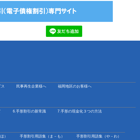
ビス
民事再生企業様へ
福岡地区のお客様へ
て
6.手形割引の新常識
7.手形の現金化３つの方法
－ほ）
手形割引用語集（ま－も）
手形割引用語集（や－わ）