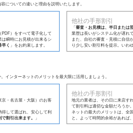
内容についての違いと理由を説明いたします。
他社の手形割引
「
審査・お見積は、半日または
PDF）をすべて電子化して
業歴は長いがシステム化が遅れ
業は瞬時にお見積が出来るシ
また、自社の審査・見積に自信
番早く
」をお約束します。
り少し安い割引料を提示。いわ
か。インターネットのメリットを最大限に活用しましょう。
他社の手形割引
東京・名古屋・大阪）のお客
地元の業者は、その日に来店す
て割引料は適切な金額だろうか
納得して選ばれ、安心して利
ネットの最大のメリットは、全
利で割引出来ます。
」
と。よって時間的余裕があれば