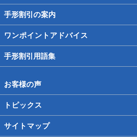
手形割引の案内
手形割引のご案内
ワンポイントアドバイス
送金対応時間を拡大
1.危ない手形の見分け方
手形割引用語集
でんさいネット手形割引
2.紛失・盗難事故にあったら
手形割引用語集（あ－お）
お客様の声
手続きは簡単です
3.危ない手形割引業者の見分け方
手形割引用語集（か－こ）
トピックス
取引事例紹介
4.危ない取引先の見分け方
手形割引用語集（さ－そ）
サイトマップ
送料無料サービス
5.裏書について
形割引用語集（た－と）