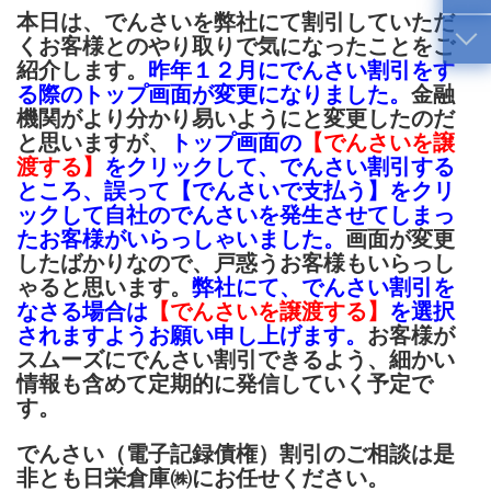
本日は、でんさいを弊社にて割引していただ
くお客様とのやり取りで気になったことをご
紹介します。
昨年１２月にでんさい割引をす
る際のトップ画面が変更になりました。
金融
機関がより分かり易いようにと変更したのだ
と思いますが、
トップ画面の
【でんさいを譲
渡する】
をクリックして、でんさい割引する
ところ、誤って【でんさいで支払う】をクリ
ックして自社のでんさいを発生させてしまっ
たお客様がいらっしゃいました。
画面が変更
したばかりなので、戸惑うお客様もいらっし
ゃると思います。
弊社にて、でんさい割引を
なさる場合は
【でんさいを譲渡する】
を選択
されますようお願い申し上げます。
お客様が
スムーズにでんさい割引できるよう、細かい
情報も含めて定期的に発信していく予定で
す。
でんさい（電子記録債権）割引のご相談は是
非とも日栄倉庫㈱にお任せください。