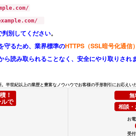
mple.com/
.example.com/
で判別してください
。
を守るため、業界標準の
HTTPS（SSL暗号化通信
から読み取られることなく、安全にやり取りされ
新。半世紀以上の業歴と豊富なノウハウでお客様の手形割引にお応えい
無
積！
ールで
相談・
お電
受付