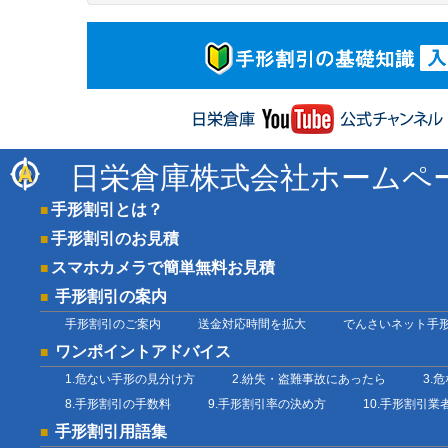
日栄倉庫株式会社ホームペ
手形割引とは？
手形割引のお見積
スマホカメラで簡単無料お見積
手形割引の案内
手形割引のご案内
送金対応時間を拡大
でんさいネット手
ワンポイントアドバイス
1.危ない手形の見分け方
2.紛失・盗難事故にあったら
3.
8.手形割引の手数料
9.手形割引率の決め方
10.手形割引
手形割引用語集