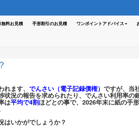
単無料お見積
手形割引のお見積
ワンポイントアドバイス
？
われます、
でんさい（電子記録債権）
ですが、当
捗状況の報告を求められたり、でんさい利用率の
率は
平均で4割
ほどとの事で、2026年末に紙の手
。
況はいかがでしょうか？