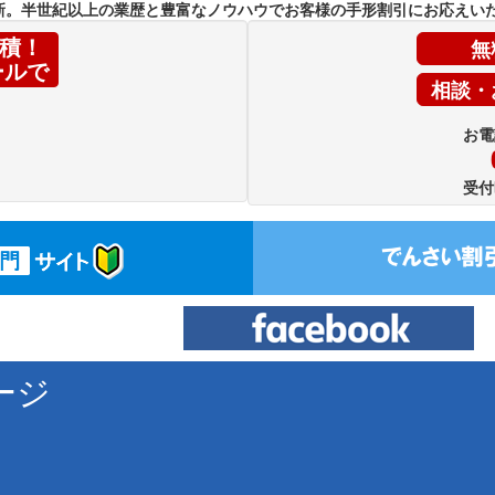
新。半世紀以上の業歴と豊富なノウハウでお客様の手形割引にお応えい
無
積！
ールで
相談・
お電
受付
ージ